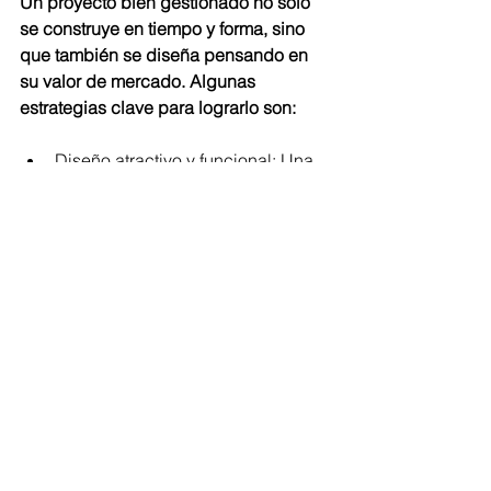
Un proyecto bien gestionado no solo 
se construye en tiempo y forma, sino 
que también se diseña pensando en 
su valor de mercado. Algunas 
estrategias clave para lograrlo son:
Diseño atractivo y funcional: Una 
distribución inteligente y 
acabados bien seleccionados 
aumentan el atractivo del 
inmueble para compradores 
potenciales.
Estrategia de preventa: Vender 
unidades antes de la entrega 
genera liquidez y reduce riesgos 
financieros.
Diferenciación en el mercado: 
Incluir características como 
eficiencia energética, terrazas o 