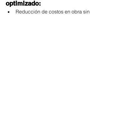
optimizado:
Reducción de costos en obra sin 
comprometer calidad.
Diseños estratégicos que 
aumentan la plusvalía de la 
propiedad.
Menos desperdicio de materiales 
y tiempos de obra más cortos.
Un proceso de construcción más 
controlado y eficiente.
Si estás planeando construir, ya sea 
una Casa Personalizada en 
Monterrey o un proyecto de 
Residencial de Lujo, considera la 
importancia de un diseño bien 
ejecutado desde el inicio.
Comparar el resultado de un diseño 